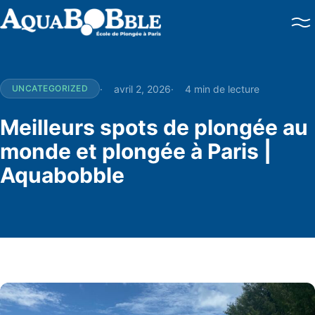
Baptême de plongée
Brevets PADI
Perfectionnement
avril 2, 2026
4 min de lecture
UNCATEGORIZED
Plongées en mer
Brevets FFESSM / CMAS
Meilleurs spots de plongée au
monde et plongée à Paris |
Aquabobble
Double certification