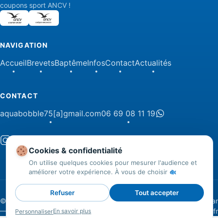
coupons sport ANCV !
NAVIGATION
Accueil
Brevets
Baptême
Infos
Contact
Actualités
CONTACT
aquabobble75[a]gmail.com
06 69 08 11 19
Cookies & confidentialité
On utilise quelques cookies pour mesurer l'audience et
améliorer votre expérience. À vous de choisir
Refuser
Tout accepter
© 2026 AquaBobble. Tous droits réservés
Site & SEO réalisé par
—
Mentions légales
·
CGV
createur2site.fr
En savoir plus
Personnaliser