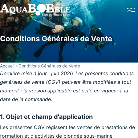
Baptême de plongée
Brevets PADI
Perfectionnement
Conditions Générales de Vente
Plongées en mer
Brevets FFESSM / CMAS
Accueil
›
Conditions Générales de Vente
Dernière mise à jour : juin 2026. Les présentes conditions
Double certification
générales de vente (CGV) peuvent être modifiées à tout
moment ; la version applicable est celle en vigueur à la
date de la commande.
1. Objet et champ d'application
Les présentes CGV régissent les ventes de prestations de
formation et d'activités de plongée sous-marine