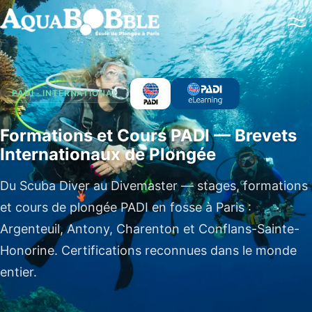
Baptême de plongée
Brevets PADI
Perfectionnement
PADI · INTERNATIONAL
Plongées en mer
Brevets FFESSM / CMAS
Formations et Cours PADI — Brevets
Internationaux de Plongée
Double certification
Du Scuba Diver au Divemaster — stages, formations
et cours de plongée PADI en fosse à Paris :
Argenteuil, Antony, Charenton et Conflans-Sainte-
Honorine. Certifications reconnues dans le monde
entier.