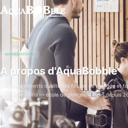
INFORMATIONS
À propos d'AquaBobble
Les engagements qualité, les fosses de plongée et t
à vos questions — école de plongée à Paris depuis 2