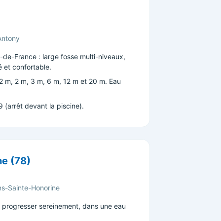
Antony
le-de-France : large fosse multi-niveaux,
é et confortable.
2 m, 2 m, 3 m, 6 m, 12 m et 20 m. Eau
(arrêt devant la piscine).
e (78)
ns-Sainte-Honorine
ur progresser sereinement, dans une eau