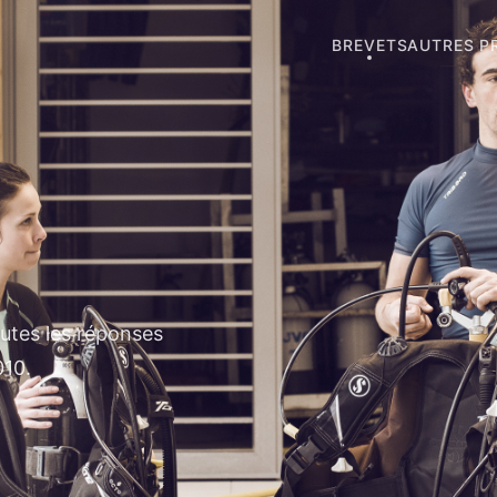
BREVETS
AUTRES P
outes les réponses
010.