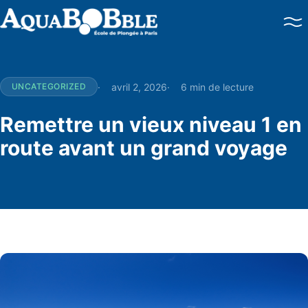
Baptême de plongée
Brevets PADI
Perfectionnement
avril 2, 2026
6 min de lecture
UNCATEGORIZED
Plongées en mer
Brevets FFESSM / CMAS
Remettre un vieux niveau 1 en
route avant un grand voyage
Double certification