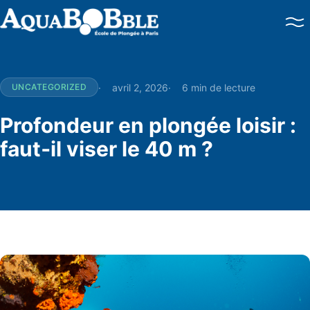
Baptême de plongée
Brevets PADI
Perfectionnement
avril 2, 2026
6 min de lecture
UNCATEGORIZED
Plongées en mer
Brevets FFESSM / CMAS
Profondeur en plongée loisir :
faut‑il viser le 40 m ?
Double certification