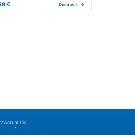
39 €
Découvrir →
ct
Actualités