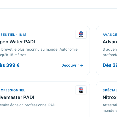
SENTIEL · 18 M
AVANCÉ 
pen Water PADI
Advan
 brevet le plus reconnu au monde. Autonomie
3 advent
squ'à 18 mètres.
profond
ès 399 €
Dès 2
Découvrir →
ROFESSIONNEL
SPÉCIA
ivemaster PADI
Nitrox
emier échelon professionnel PADI.
Attestat
monde en