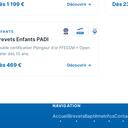
ès 1 199 €
Dès 2
Découvrir →
NFANTS
revets Enfants PADI
uble certification Plongeur d'or FFESSM + Open
ter dès 10 ans.
ès 469 €
Découvrir →
NAVIGATION
Accueil
Brevets
Baptême
Infos
Conta