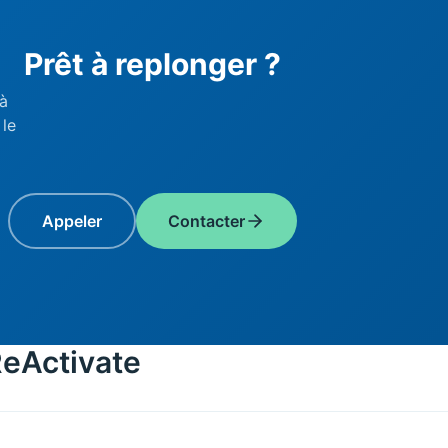
Prêt à replonger ?
à
 le
Appeler
Contacter
ReActivate