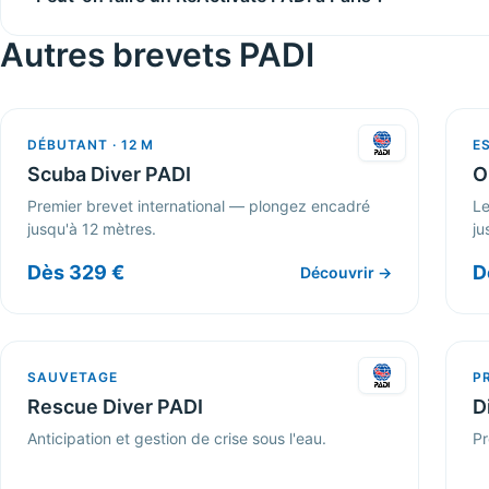
Autres brevets PADI
DÉBUTANT · 12 M
ES
Scuba Diver PADI
O
Premier brevet international — plongez encadré
Le
jusqu'à 12 mètres.
ju
Dès 329 €
D
Découvrir →
SAUVETAGE
P
Rescue Diver PADI
D
Anticipation et gestion de crise sous l'eau.
Pr