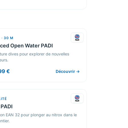
· 30 M
ced Open Water PADI
ure dives pour explorer de nouvelles
eurs.
99 €
Découvrir →
LITÉ
 PADI
ion EAN 32 pour plonger au nitrox dans le
tier.