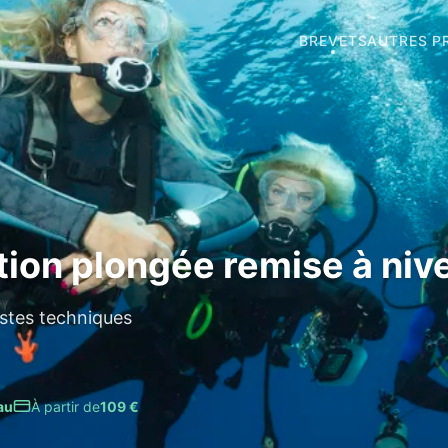
BREVETS
AUTRES P
ion plongée remise à niv
stes techniques
au
À partir de
109 €