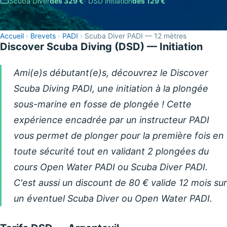
Scuba Diver
dès 329 €
· DSD initiation
dès 129 €
Accueil
›
Brevets
›
PADI
›
Scuba Diver PADI — 12 mètres
Discover Scuba Diving (DSD) — Initiation
Ami(e)s débutant(e)s, découvrez le Discover
Scuba Diving PADI, une initiation à la plongée
sous-marine en fosse de plongée ! Cette
expérience encadrée par un instructeur PADI
vous permet de plonger pour la première fois en
toute sécurité tout en validant 2 plongées du
cours Open Water PADI ou Scuba Diver PADI.
C'est aussi un discount de 80 € valide 12 mois sur
un éventuel Scuba Diver ou Open Water PADI.