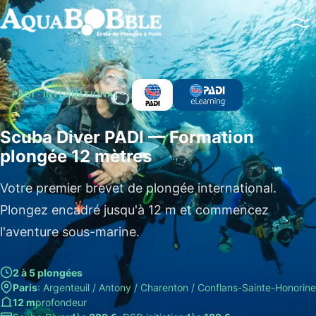
Baptême de plongée
Brevets PADI
Perfectionnement
PADI · INTERNATIONAL
Plongées en mer
Brevets FFESSM / CMAS
Scuba Diver PADI — Formation
plongée 12 mètres
Double certification
Votre premier brevet de plongée international.
Plongez encadré jusqu'à 12 m et commencez
l'aventure sous-marine.
2 à 5 plongées
Paris
: Argenteuil / Antony / Charenton / Conflans-Sainte-Honorine
12 m
profondeur